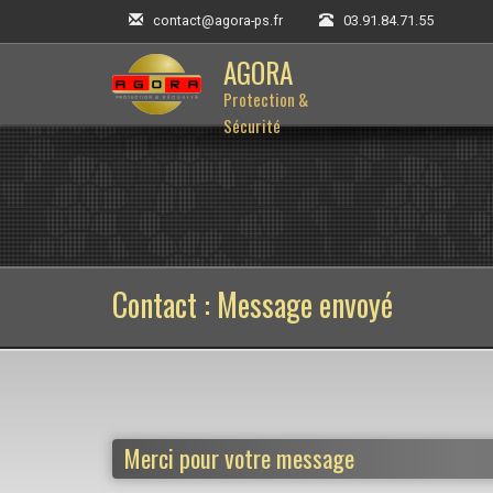
contact@agora-ps.fr
03.91.84.71.55
AGORA
Protection &
Sécurité
Contact : Message envoyé
Merci pour votre message