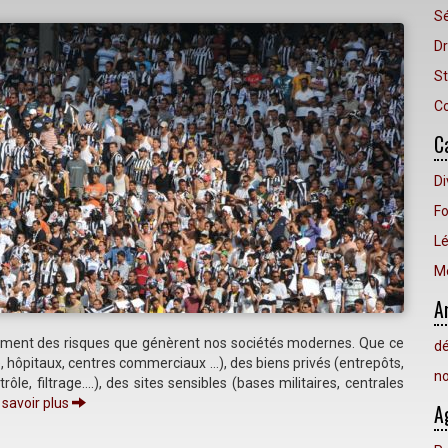
Sé
Dr
St
Co
C
Di
Fo
Lé
Mé
A
sement des risques que génèrent nos sociétés modernes. Que ce
d
ée, hôpitaux, centres commerciaux …), des biens privés (entrepôts,
n
ôle, filtrage….), des sites sensibles (bases militaires, centrales
 savoir plus
A