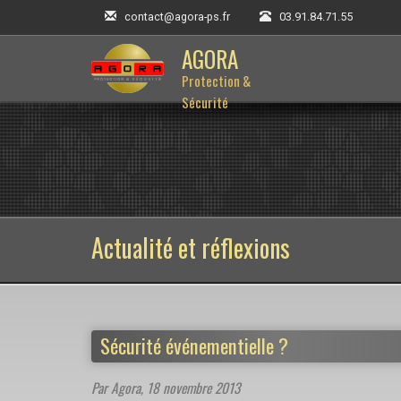
contact@agora-ps.fr
03.91.84.71.55
AGORA
Protection &
Sécurité
Actualité et réflexions
Sécurité événementielle ?
Par Agora,
18 novembre 2013