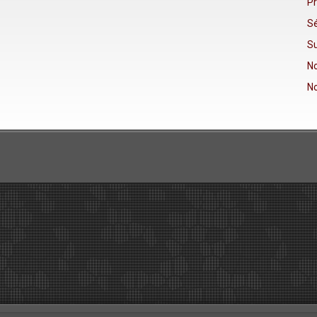
Pr
Sé
Su
No
No