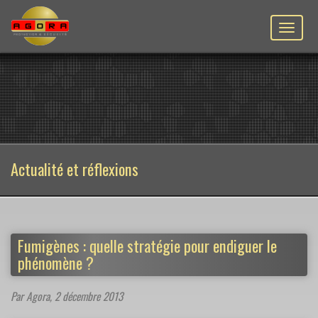
Toggle
naviga
Actualité et réflexions
Fumigènes : quelle stratégie pour endiguer le
phénomène ?
Par Agora,
2 décembre 2013