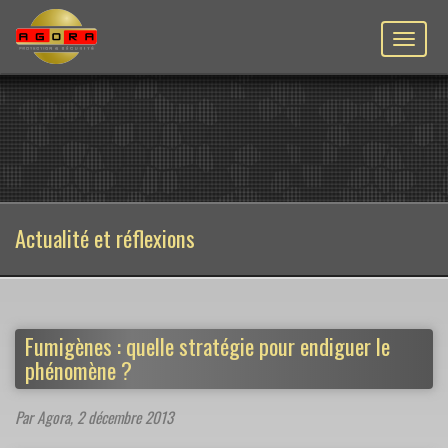
Toggle
naviga
Actualité et réflexions
Fumigènes : quelle stratégie pour endiguer le
phénomène ?
Par Agora,
2 décembre 2013